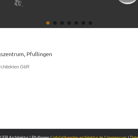
szentrum, Pfullingen
architekten GbR
ER Architektur | Pfullingen |
info(at)keppler-architektur.de
|
Impressum
|
Dat